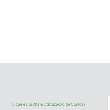
Transforme seus Custos e
com FinOps & Otimização 
O que é FinOps & Otimização de Custos?