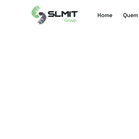
Home
Quem
Home
Soluções
Serviços Gerenciados
FinOps & Otimização de Custos
FinOps & Otimizaç
Custos