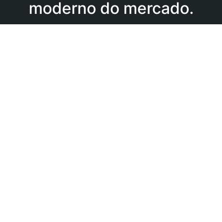
moderno do mercado.
A SLMIT implementa, integra, monitora e otimiza
o Microsoft Sentinel
para garantir detecção avançada, resposta rápida
e redução real de
riscos.
Nome
Empresa