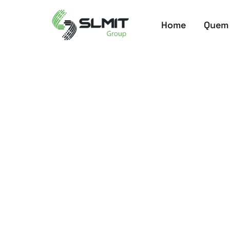
Home
Quem
Home
Soluções
Modern Work
SLMIT AS
SLMIT ASSET Sim
Gestão inteligente de licen
softwares simples, transpa
preparada para ambientes 