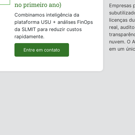
no primeiro ano)
Empresas p
subutiliza
Combinamos inteligência da
licenças d
plataforma USU + análises FinOps
real, audit
da SLMIT para reduzir custos
transparên
rapidamente.
nuvem. O A
em um únic
Entre em contato