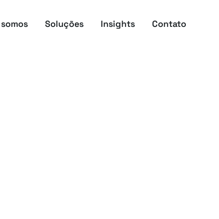
 somos
Soluções
Insights
Contato
SET Simple
ple
ças e
rente e
híbridos e